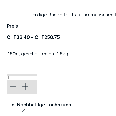
Erdige Rande trifft auf aromatischen 
Preis
Preisspanne:
CHF
36.40
–
CHF
250.75
CHF36.40
bis
150g, geschnitten ca. 1.5kg
CHF250.75
«Beetroot»
Menge
Nachhaltige Lachszucht