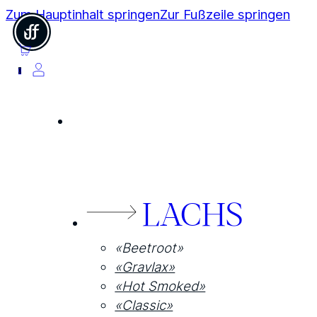
Zum Hauptinhalt springen
Zur Fußzeile springen
0
LACHS
«Beetroot»
«Gravlax»
«Hot Smoked»
«Classic»