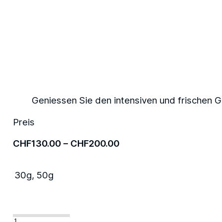
Geniessen Sie den intensiven und frischen G
Preis
Preisspanne:
CHF
130.00
–
CHF
200.00
CHF130.00
bis
30g, 50g
CHF200.00
«Oscietra»