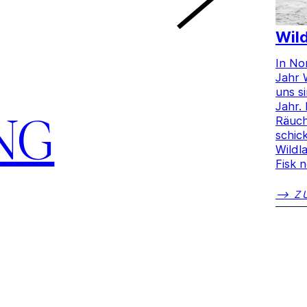
Wil
In No
Jahr 
uns s
Jahr.
Räuch
NG
schic
Wildl
Fisk 
⟶ ZU