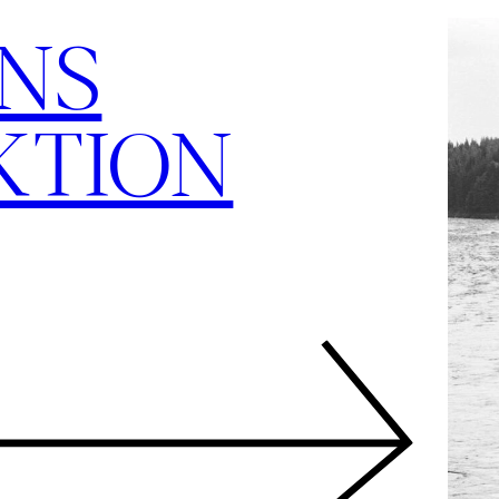
NS
KTION